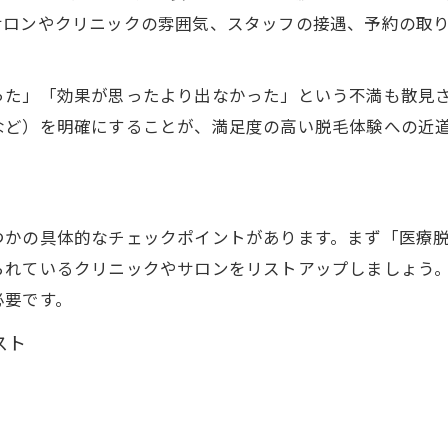
毛質や毛周期が脱毛回数に与える影響
サロンやクリニックの雰囲気、スタッフの接遇、予約の取
ジェントルマックスプロの違いと脱毛の満足度
ジェントルマックスプロの効果と特徴
った」「効果が思ったより出なかった」という不満も散見
他機種と比べた脱毛効果の満足度とは
など）を明確にすることが、満足度の高い脱毛体験への近
ジェントルマックスプロ体験者の口コミ分析
大阪でジェントルマックスプロを選ぶ理由
機器の違いが脱毛結果に与える影響
かの具体的なチェックポイントがあります。まず「医療脱
通いやすさ重視で選ぶ大阪の脱毛体験ガイド
られているクリニックやサロンをリストアップしましょう
公式LINEから予約
公式LINEから予約
通いやすさで脱毛サロンを選ぶポイント
必要です。
脱毛と立地条件のバランスを考えた選択術
スト
大阪で人気の通いやすい脱毛体験談
）
交通アクセスと予約のしやすさの重要性
医療脱毛で後悔しない通院頻度の考え方