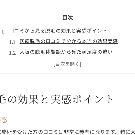
目次
口コミから見る脱毛の効果と実感ポイント
医療脱毛の口コミで分かる本当の効果実感
大阪の脱毛体験談から見た満足度の違い
脱毛の効果が高い店舗を見極めるコツ
口コミ比較で分かる脱毛サロン選びの判断基準
効果実感と自己処理の楽さの関係とは
VIO脱毛の不安と大阪で安心できる選び方
毛の効果と実感ポイント
VIO脱毛の痛みや恥ずかしさを減らす方法
大阪で安心できるVIO脱毛クリニックの特徴
実感
VIO脱毛をやらない選択肢のメリットと理由
に施術を受けた方の口コミは非常に参考になります。特に