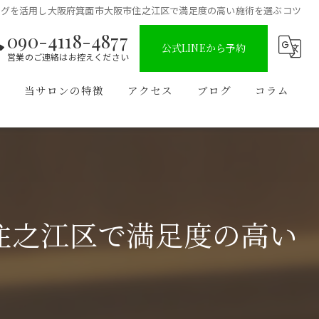
ングを活用し大阪府箕面市大阪市住之江区で満足度の高い施術を選ぶコツ
090-4118-4877
公式LINEから予約
営業のご連絡はお控えください
問
当サロンの特徴
アクセス
ブログ
コラム
都度払い
男性
子供
住之江区で満足度の高い
全身
VIO