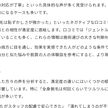
医療脱毛でVIOの形やハイジニーナを選ぶ基準
の対応が丁寧」といった具体的な声が多く見受けられます
VIO脱毛の体験談で分かる満足度と後悔の声
楽になるケースも多いです。
人気の大阪医療脱毛ランキング活用術
脱毛は恥ずかしさが強かった」といったネガティブな口コミ
医療脱毛人気ランキングで分かる選び方
者との相性が満足度に直結します。口コミでは「ジェント
ランキング活用で失敗しないクリニック探し
ていることも多く、これらの情報は施術選びの大きな判断
口コミとランキング比較で後悔しない脱毛選択
の両方に目を通し、効果を実感できた人がどのような条件
大阪で評判の医療脱毛を見極めるポイント
自分と似た悩みや肌質の人の体験談を参考にすると、より
安さや効果のバランス重視の脱毛ランキング活用
全身脱毛は何回で理想の肌になれるのか
い
全身脱毛の回数目安と効果実感の違い
した方々の声を分析すると、満足度の違いにはいくつかの
部位ごとの脱毛回数と自己処理の減り方
響しています。特に「全身脱毛は何回くらいでツルツルに
医療脱毛でツルツルを目指すための期間
談が多いです。
全身脱毛で後悔しないための回数と注意点
ったがスタッフの配慮で安心できた」「濡れてしまうのが