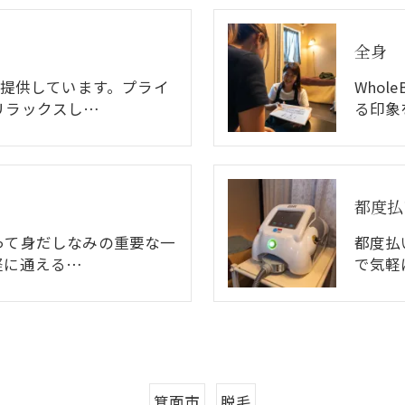
全身
で提供しています。プライ
Who
リラックスし…
る印象
都度払
って身だしなみの重要な一
都度払
軽に通える…
で気軽
箕面市
脱毛