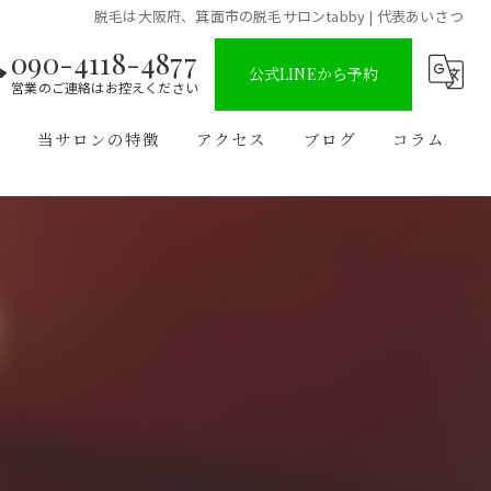
脱毛は大阪府、箕面市の脱毛サロンtabby | 代表あいさつ
090-4118-4877
公式LINEから予約
営業のご連絡はお控えください
問
当サロンの特徴
アクセス
ブログ
コラム
都度払い
男性
子供
全身
VIO