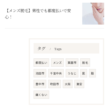
【メンズ脱毛】男性でも都度払いで安
心！
タグ
Tags
都度払い
メンズ
箕面市
脱毛
池田市
千里中央
うなじ
髭
脇
豊中市
吹田市
大阪
激安
痛くない