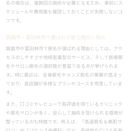
脱毛サロンとクリニックの比較で失敗しな
毛の場合は、複数回の施術が必要となるため、事前にス
い方法
ケジュールや費用面も確認しておくことが失敗しないコ
ツです。
脱毛の価値を実感できるサロン活用のポイ
ント
箕面市・富田林市で選ばれる脱毛理由と現状
口コミから読み解く満足できる脱毛選びと
箕面市や富田林市で脱毛が選ばれる理由としては、アク
は
セスのしやすさや地域密着型のサービス、そして医療脱
全身脱毛の費用実情と効果的な選択ポイント
毛やサロン脱毛の選択肢が豊富である点が挙げられま
全身脱毛の費用相場と失敗しない選び方
す。特に最近は、全身脱毛やメンズ脱毛の需要が高まっ
脱毛価値を高める全身プラン活用の工夫
ており、各店舗が多様なプランやコースを用意していま
全身脱毛の効果を最大化するポイント
す。
費用と効果を両立させる全身脱毛の秘訣
また、口コミやレビューで高評価を得ているクリニック
全身脱毛で後悔しないための選択基準
や脱毛サロンが多く、安心して施術を受けられる環境が
医療脱毛を検討中なら知りたい価値の見極め方
整っているのも特徴です。例えば、「高速脱毛＆美肌サ
医療脱毛の価値を見極めるチェックポイン
ロン」や「はなふさ皮膚科」など、具体的な口コミを参