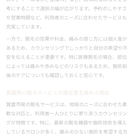
ト
考にすることで選択の幅が広がります。予約のしやすさ
信頼できる医療脱毛クリニックの選び方
や営業時間など、利用者のニーズに合わせたサービスも
充実しています。
医療脱毛の費用と効果を徹底比較する方法
脱毛の価値を高める医療施術の特徴とは
一方で、脱毛の効果や料金、痛みの感じ方には個人差が
医療脱毛体験者が語る価値と満足度の実際
あるため、カウンセリングでしっかりと自分の希望や不
安を伝えることが重要です。特に医療脱毛の場合、部位
VIO脱毛で後悔しないための現実的アドバイス
によっては痛みや赤みなどのリスクもあるため、施術前
VIO脱毛で後悔しないための準備ポイント
後のケアについても確認しておくと安心です。
VIO脱毛の価値と回数・効果の実際を解説
VIO脱毛の痛みと仕上がりに関する疑問解消
箕面発の脱毛サービスが満足度を高める理由
VIO脱毛のリスクと対策で納得の選択を
箕面市発の脱毛サービスは、地域のニーズに合わせた柔
満足できるVIO脱毛クリニック選びの秘訣
軟な対応と、利用者一人ひとりに寄り添うカウンセリン
グが特徴です。特に、最新の脱毛機器や施術技術を導入
しているサロンが多く、痛みの少ない施術を希望する方