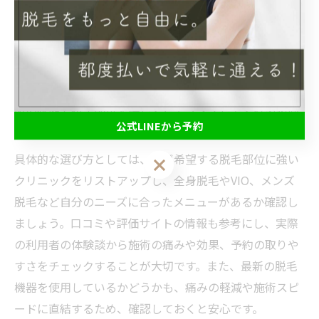
ク選びは理想の仕上がりや満足度を大きく左右します。
特に医療脱毛を希望する場合、施術の効果や安全性、料
金体系、予約のしやすさが重要なポイントです。実際に
現地で人気のクリニックは、スタッフの専門性や施術実
績を積極的にアピールしており、初回カウンセリングで
肌の状態や希望部位を詳しくヒアリングしてくれる傾向
公式LINEから予約
があります。
具体的な選び方としては、まず希望する脱毛部位に強い
公式LINEから予約
クリニックをリストアップし、全身脱毛やVIO、メンズ
脱毛など自分のニーズに合ったメニューがあるか確認し
ましょう。口コミや評価サイトの情報も参考にし、実際
の利用者の体験談から施術の痛みや効果、予約の取りや
すさをチェックすることが大切です。また、最新の脱毛
機器を使用しているかどうかも、痛みの軽減や施術スピ
ードに直結するため、確認しておくと安心です。