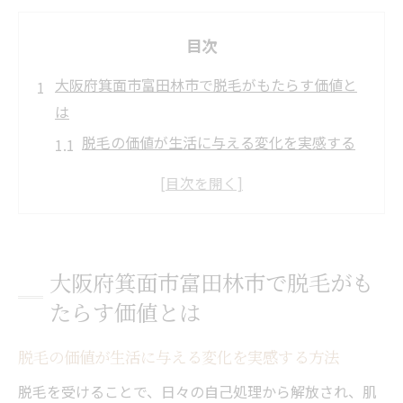
目次
大阪府箕面市富田林市で脱毛がもたらす価値と
は
脱毛の価値が生活に与える変化を実感する
方法
箕面市・富田林市で選ばれる脱毛理由と現
状
箕面発の脱毛サービスが満足度を高める理
大阪府箕面市富田林市で脱毛がも
由
たらす価値とは
脱毛の価値を最大化する地域密着型サロン
活用術
脱毛の価値が生活に与える変化を実感する方法
脱毛体験談から読み解く価値ある選択のポ
脱毛を受けることで、日々の自己処理から解放され、肌
イント