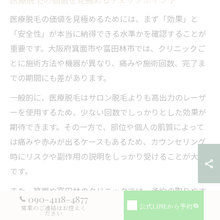
医療脱毛の価値を見極めるためには、まず「効果」と
「安全性」が本当に納得できる水準かを確認することが
重要です。大阪府箕面市や富田林市では、クリニックご
とに施術方法や機器が異なり、痛みや施術回数、完了ま
での期間にも差があります。
一般的に、医療脱毛はサロン脱毛よりも高出力のレーザ
ーを使用するため、少ない回数でしっかりとした効果が
期待できます。その一方で、部位や個人の肌質によって
は痛みや赤みが出るケースもあるため、カウンセリング
時にリスクや副作用の説明をしっかり受けることが大切
です。
また、箕面や富田林のクリニックでは、予約の取りやす
090-4118-4877
さやアクセスの良さも大きなポイントとなります。忙し
公式LINEから予約
営業のご連絡はお控えく
ださい
い方や仕事終わりに通いたい方は、営業時間や完全予約