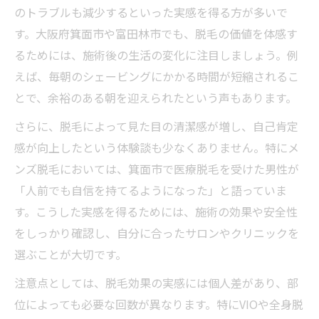
のトラブルも減少するといった実感を得る方が多いで
脱毛の費用対効果を箕面市富田林市で確かめる
す。大阪府箕面市や富田林市でも、脱毛の価値を体感す
脱毛費用の相場と実際のコスパを徹底分析
るためには、施術後の生活の変化に注目しましょう。例
箕面・富田林で賢く脱毛費用を抑える工夫
えば、毎朝のシェービングにかかる時間が短縮されるこ
脱毛の価値を費用面から最大化する選び方
とで、余裕のある朝を迎えられたという声もあります。
費用対効果が高い脱毛クリニックの特徴を
さらに、脱毛によって見た目の清潔感が増し、自己肯定
解説
感が向上したという体験談も少なくありません。特にメ
脱毛の効果を費用と比較して納得する判断
ンズ脱毛においては、箕面市で医療脱毛を受けた男性が
軸
「人前でも自信を持てるようになった」と語っていま
箕面市・富田林市女性が満足する脱毛選びの極
す。こうした実感を得るためには、施術の効果や安全性
意
をしっかり確認し、自分に合ったサロンやクリニックを
選ぶことが大切です。
脱毛で理想を叶えるクリニック選びのコツ
女性目線で選ぶ脱毛の価値と満足度の高め
注意点としては、脱毛効果の実感には個人差があり、部
方
位によっても必要な回数が異なります。特にVIOや全身脱