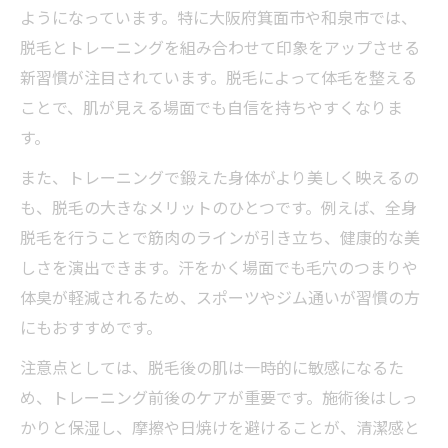
箕面の医療脱毛を活用した肌ケアのコツ
ようになっています。特に大阪府箕面市や和泉市では、
理想の体作りと脱毛の相乗効果を高める方
脱毛とトレーニングを組み合わせて印象をアップさせる
法
新習慣が注目されています。脱毛によって体毛を整える
ことで、肌が見える場面でも自信を持ちやすくなりま
脱毛でトレーニング効率を上げる具体策
す。
美容と健康を両立する脱毛活用法を解説
また、トレーニングで鍛えた身体がより美しく映えるの
脱毛が健康維持と美容向上に役立つ理由
も、脱毛の大きなメリットのひとつです。例えば、全身
医療脱毛とサロン脱毛の違いを徹底比較
脱毛を行うことで筋肉のラインが引き立ち、健康的な美
脱毛とトレーニングがもたらす健康習慣
しさを演出できます。汗をかく場面でも毛穴のつまりや
和泉市で人気の脱毛メンズサロンの特徴
体臭が軽減されるため、スポーツやジム通いが習慣の方
トレーナー視点で選ぶ脱毛ケアのポイント
にもおすすめです。
清潔感アップなら脱毛とトレーニングが鍵
注意点としては、脱毛後の肌は一時的に敏感になるた
脱毛で第一印象を変える清潔感向上術
め、トレーニング前後のケアが重要です。施術後はしっ
トレーニングと脱毛の組み合わせが好印象
かりと保湿し、摩擦や日焼けを避けることが、清潔感と
に