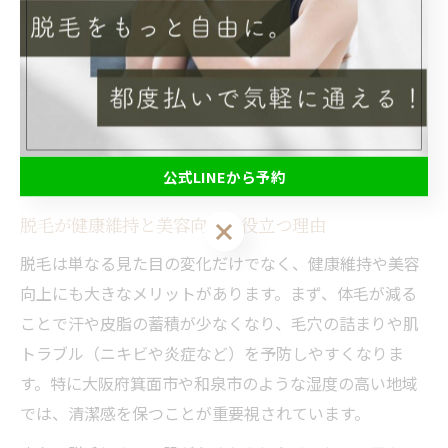
わせて、脱毛とトレーニングをバランス良く取り入れる
ことが、健康的な体作りへの近道となります。
美容と健康を両立する脱毛活用法
を解説
公式LINEから予約
脱毛が健康維持と美容向上に役立つ理由
公式LINEから予約
脱毛は単なる見た目の変化だけでなく、健康維持や美容
向上にも大きなメリットがあります。まず、体毛が減る
ことで汗や皮脂の蓄積が少なくなり、毛穴の詰まりや肌
トラブル（ニキビや炎症など）を予防しやすくなりま
す。特に大阪府箕面市や和泉市のような湿度の高い地域
では、清潔感を保つことが重要視されています。