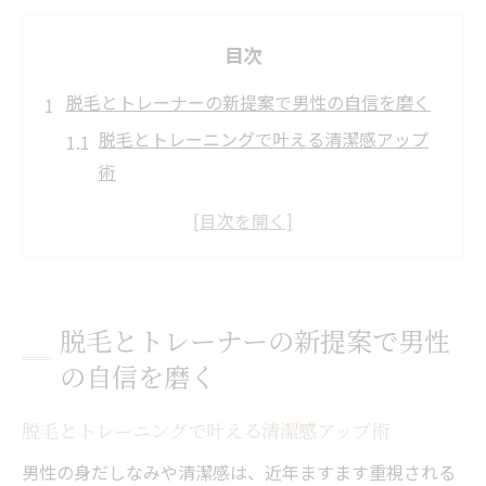
目次
脱毛とトレーナーの新提案で男性の自信を磨く
脱毛とトレーニングで叶える清潔感アップ
術
箕面市・和泉市の脱毛最新トレンド解説
脱毛が男性の印象や自信に与える影響とは
トレーナーと連携した脱毛活用のメリット
脱毛で自己改善！理想への第一歩を踏み出
脱毛とトレーナーの新提案で男性
す
の自信を磨く
理想の体型と肌へ導く脱毛のポイント
脱毛で理想の体型を目指すための基本知識
脱毛とトレーニングで叶える清潔感アップ術
和泉市のメンズ脱毛で叶える美肌への近道
男性の身だしなみや清潔感は、近年ますます重視される