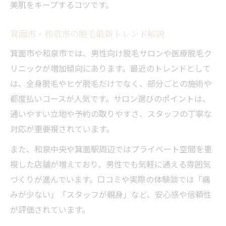
美肌をキープするコツです。
和泉市の脱毛サロン利用者の体験談紹介
箕面の医療脱毛で手軽に清潔感を手に入れ
箕面市・和泉市の脱毛最新トレンド解説
る
箕面市や和泉市では、男性向け脱毛サロンや医療脱毛ク
脱毛と筋トレで身だしなみをレベルアップ
リニックが増加傾向にあります。最近のトレンドとして
悩み解消を目指す男性のための脱毛選び
は、全身脱毛やヒゲ脱毛だけでなく、部分ごとの施術や
都度払いコースが人気です。サロン選びのポイントは、
和泉市メンズ脱毛でよくある悩みと対策
通いやすい立地や予約の取りやすさ、スタッフの丁寧な
医療脱毛の痛みや回数をプロが詳しく解説
対応が重要視されています。
箕面市の脱毛選びで注意すべきポイント
また、和泉中央や箕面駅周辺ではプライベート空間を重
サロンと医療脱毛どちらが自分に合うか
視した店舗が増えており、男性でも気軽に通える雰囲気
体毛や肌悩みごとの脱毛ケアアドバイス
づくりが進んでいます。口コミや実際の体験談では「痛
トレーナーと取り組む脱毛ケアの実践法
みが少ない」「スタッフが親身」など、安心感や信頼性
脱毛とトレーニングを両立するポイント紹
が評価されています。
介