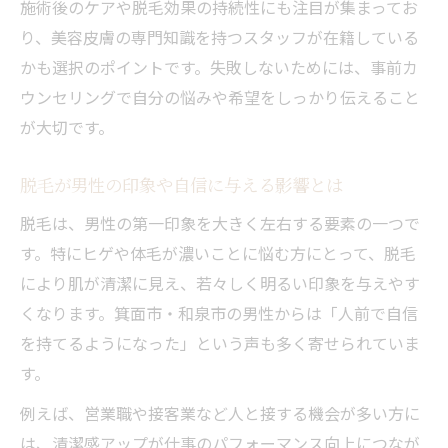
施術後のケアや脱毛効果の持続性にも注目が集まってお
トレーナー監修の脱毛スケジュールの立て
り、美容皮膚の専門知識を持つスタッフが在籍している
方
かも選択のポイントです。失敗しないためには、事前カ
和泉市で支持される脱毛トレーナーの特徴
ウンセリングで自分の悩みや希望をしっかり伝えること
箕面市の脱毛メンズ向け実践アドバイス
が大切です。
脱毛期間中の効果的なトレーニング方法
脱毛が男性の印象や自信に与える影響とは
脱毛は、男性の第一印象を大きく左右する要素の一つで
す。特にヒゲや体毛が濃いことに悩む方にとって、脱毛
により肌が清潔に見え、若々しく明るい印象を与えやす
くなります。箕面市・和泉市の男性からは「人前で自信
を持てるようになった」という声も多く寄せられていま
す。
例えば、営業職や接客業など人と接する機会が多い方に
は、清潔感アップが仕事のパフォーマンス向上につなが