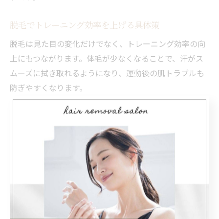
脱毛でトレーニング効率を上げる具体策
脱毛は見た目の変化だけでなく、トレーニング効率の向
上にもつながります。体毛が少なくなることで、汗がス
ムーズに拭き取れるようになり、運動後の肌トラブルも
防ぎやすくなります。
また、筋肉の動きが分かりやすくなることで、トレーナ
ーによるフォームチェックや指導もより的確に行えるよ
うになります。特に箕面市や和泉市のパーソナルトレー
ニングジムでは、脱毛とトレーニングを組み合わせたプ
ランが注目されています。
脱毛後は、運動前後の保湿や、摩擦を避けたウェア選び
を心がけることで、肌トラブルを防ぎつつ効率的なトレ
ーニングが可能です。自分のライフスタイルや目標に合