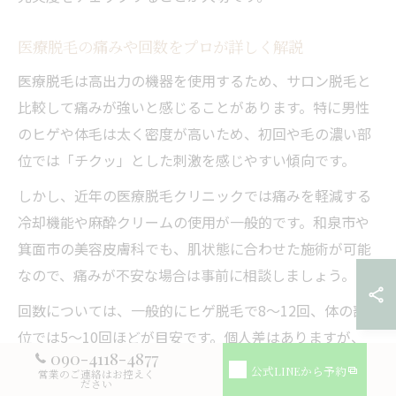
医療脱毛の痛みや回数をプロが詳しく解説
医療脱毛は高出力の機器を使用するため、サロン脱毛と
比較して痛みが強いと感じることがあります。特に男性
のヒゲや体毛は太く密度が高いため、初回や毛の濃い部
位では「チクッ」とした刺激を感じやすい傾向です。
しかし、近年の医療脱毛クリニックでは痛みを軽減する
冷却機能や麻酔クリームの使用が一般的です。和泉市や
箕面市の美容皮膚科でも、肌状態に合わせた施術が可能
なので、痛みが不安な場合は事前に相談しましょう。
回数については、一般的にヒゲ脱毛で8〜12回、体の部
位では5〜10回ほどが目安です。個人差はありますが、
090-4118-4877
「医療脱毛 ぶっちゃけ 何回？」という疑問には、毛質や
公式LINEから予約
営業のご連絡はお控えく
ださい
肌質・目指す仕上がりによって必要回数が異なるため、