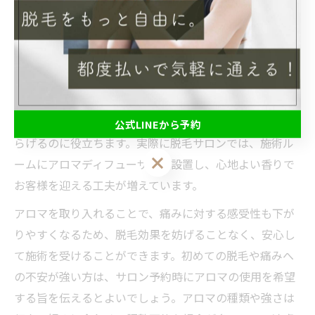
脱毛で感じる不安をアロマで和らげるコツ
脱毛施術中に多くの方が感じる不安や緊張は、アロマの
香りを活用することで大きく軽減できます。特にラベン
ダーやカモミールなどリラックス作用の高いアロマは、
心身を落ち着かせる効果が期待でき、施術前の緊張を和
公式LINEから予約
らげるのに役立ちます。実際に脱毛サロンでは、施術ル
公式LINEから予約
ームにアロマディフューザーを設置し、心地よい香りで
お客様を迎える工夫が増えています。
アロマを取り入れることで、痛みに対する感受性も下が
りやすくなるため、脱毛効果を妨げることなく、安心し
て施術を受けることができます。初めての脱毛や痛みへ
の不安が強い方は、サロン予約時にアロマの使用を希望
する旨を伝えるとよいでしょう。アロマの種類や強さは