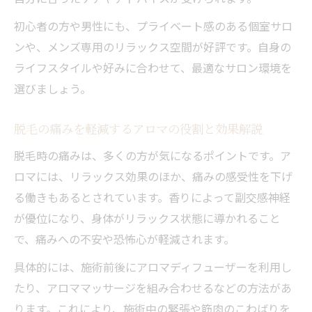
リラックスしたい方に最適な脱毛選びのコツ
初心者の方や男性にも、プライベート感のある個室サロ
リラックス重視で選ぶ脱毛サロンのポイン
ンや、メンズ専用のリラックス空間が好評です。自身の
ト
ライフスタイルや好みに合わせて、最適なサロン環境を
アロマ施術で快適な脱毛時間を過ごす方法
選びましょう。
自分に合ったアロマ脱毛メニューの見極め
方
脱毛の痛みを軽減するアロマの役割と効果解説
脱毛初心者にも安心なリラックスサロンの
脱毛時の痛みは、多くの方が気になるポイントです。ア
特徴
ロマには、リラックス効果のほか、痛みの感受性を下げ
メンズや女性も満足できる脱毛施術の工夫
る働きもあるとされています。香りによって副交感神経
アロマと脱毛の魅力的な組み合わせ解説
が優位になり、身体がリラックス状態に導かれること
で、痛みへの不安や恐怖心が軽減されます。
アロマセラピーと脱毛施術の融合が生む魅
力
具体的には、施術前後にアロマディフューザーを利用し
脱毛効果を高めるアロマオイルの活用術
たり、アロママッサージを組み合わせるなどの方法があ
メンズプライベートサロンで人気の脱毛×
ります。これにより、施術中の緊張や筋肉のこわばりを