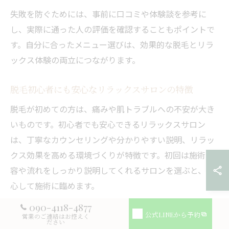
失敗を防ぐためには、事前に口コミや体験談を参考に
し、実際に通った人の評価を確認することもポイントで
す。自分に合ったメニュー選びは、効果的な脱毛とリラ
ックス体験の両立につながります。
脱毛初心者にも安心なリラックスサロンの特徴
脱毛が初めての方は、痛みや肌トラブルへの不安が大き
いものです。初心者でも安心できるリラックスサロン
は、丁寧なカウンセリングや分かりやすい説明、リラッ
クス効果を高める環境づくりが特徴です。初回は施術内
容や流れをしっかり説明してくれるサロンを選ぶと、安
心して施術に臨めます。
また、アロマを用いたリラクゼーションや、施術前後の
090-4118-4877
公式LINEから予約
営業のご連絡はお控えく
肌ケアが充実しているサロンは初心者にもおすすめで
ださい