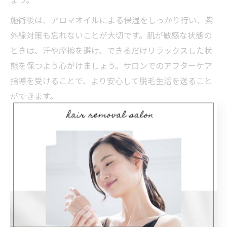
施術後は、アロマオイルによる保湿をしっかり行い、紫
外線対策も忘れないことが大切です。肌が敏感な状態の
ときは、汗や摩擦を避け、できるだけリラックスした状
態を保つよう心がけましょう。サロンでのアフターケア
指導を受けることで、より安心して脱毛生活を送ること
ができます。
特に、敏感肌やアレルギー体質の方は、事前にサロンス
タッフへ相談し、自分に合ったアロマやケア方法を選ぶ
ことが重要です。これにより、トラブルを未然に防ぎ、
健やかな肌を維持できます。
緊張や不安を和らげる脱毛方法と
は