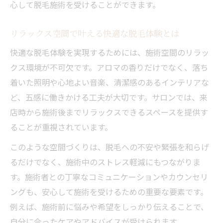
れ
心して脱毛施術を受けることができます。
施術者とのコミュニケーションとアロマ脱
リラックス空間で叶える快適な脱毛体験とは
毛の関係
快適な脱毛体験を実現するためには、施術空間のリラッ
脱毛前後の緊張緩和に役立つアロマの選び
クス環境が不可欠です。アロマの香りだけでなく、落ち
方
着いた照明や心地よい音楽、清潔感のあるインテリアな
美容と健康意識に応えるアロマ脱毛の真価
ど、五感に働きかける工夫が大切です。サロンでは、来
美容と健康を両立する脱毛×アロマの魅力
店時から施術後までリラックスできるスペースを提供す
アロマ脱毛で得られる健康的な肌の変化に
ることが重視されています。
ついて
このような空間づくりは、脱毛への不安や緊張を和らげ
ストレス軽減が脱毛効果と美容意識に与え
るだけでなく、施術中のストレス軽減にもつながりま
る影響
す。施術者との丁寧なコミュニケーションやカウンセリ
メンズ脱毛にも最適なアロマ施術の特徴
ングも、安心して施術を受けるための重要な要素です。
アロマ脱毛がもたらす心身のバランス改善
例えば、施術前に悩みや希望をしっかり伝えることで、
とは
自分に合ったケアやアドバイスが受けられます。