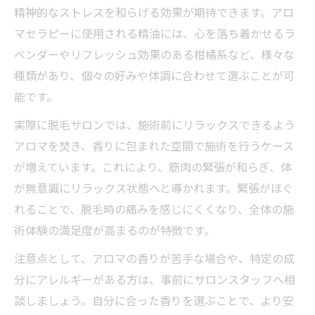
する理由
精神的なストレスを和らげる効果が期待できます。アロ
アロマ脱毛ならではの肌ケアポイントを徹
マセラピーに使用される精油には、心を落ち着かせるラ
底解説
ベンダーやリフレッシュ効果のある柑橘系など、様々な
脱毛とアロマトリートメントの組み合わせ
種類があり、個々の好みや体調に合わせて選ぶことが可
効果
能です。
施術後も続くアロマの癒しと脱毛ケアの秘
実際に脱毛サロンでは、施術前にリラックスできるよう
訣
アロマを焚き、香りに包まれた空間で施術を行うケース
肌トラブル予防に役立つアロマ脱毛の実践
が増えています。これにより、筋肉の緊張が和らぎ、体
術
が無意識にリラックス状態へと導かれます。緊張がほぐ
緊張や不安を和らげる脱毛方法とは
れることで、脱毛時の痛みを感じにくくなり、全体の施
術体験の満足度が高まるのが特徴です。
脱毛で感じる不安をアロマで和らげるコツ
リラックス重視の脱毛施術がもたらす安心
注意点として、アロマの香りが苦手な場合や、特定の成
感
分にアレルギーがある方は、事前にサロンスタッフへ相
VIO脱毛の不安を減らすアロマ活用施術の流
談しましょう。自分に合った香りを選ぶことで、より安