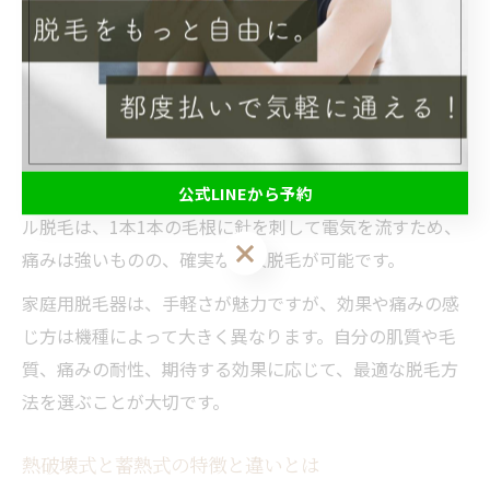
用するため、痛みが強い一方で高い脱毛効果が期待で
き、永久脱毛も可能とされています。
一方、エステサロンなどで行われる光脱毛は、痛みが比
較的少なく、広範囲に施術できるのが特徴です。ただ
し、医療脱毛に比べて効果の実感には回数が必要で、産
毛や細い毛への反応はやや弱い傾向があります。ニード
公式LINEから予約
ル脱毛は、1本1本の毛根に針を刺して電気を流すため、
公式LINEから予約
痛みは強いものの、確実な永久脱毛が可能です。
家庭用脱毛器は、手軽さが魅力ですが、効果や痛みの感
じ方は機種によって大きく異なります。自分の肌質や毛
質、痛みの耐性、期待する効果に応じて、最適な脱毛方
法を選ぶことが大切です。
熱破壊式と蓄熱式の特徴と違いとは