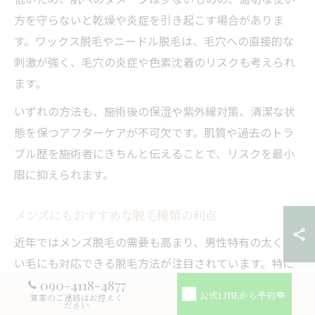
方を守らないと乾燥や炎症を引き起こす場合がありま
す。ワックス脱毛やニードル脱毛は、毛穴への直接的な
刺激が強く、毛穴の炎症や色素沈着のリスクも考えられ
ます。
いずれの方法も、施術後の保湿や紫外線対策、清潔な状
態を保つアフターケアが不可欠です。肌質や過去のトラ
ブル歴を施術者にきちんと伝えることで、リスクを最小
限に抑えられます。
メンズにもおすすめな脱毛種類の利点
近年ではメンズ脱毛の需要も高まり、男性特有の太く硬
い毛にも対応できる脱毛方法が注目されています。特に
医療レーザー脱毛やニードル脱毛は、ヒゲや胸毛、すね
090-4118-4877
公式LINEから予約
営業のご連絡はお控えく
毛などのしっかりとした毛に高い効果を発揮するため、
ださい