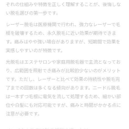
ぞれの仕組みや特徴を正しく理解することが、後悔しな
脱毛種類のメリット・デメリットを確認
い脱毛選びの第一歩です。
痛みや効果で違う脱毛法比較ガイド
レーザー脱毛は医療機関で行われ、強力なレーザーで毛
脱毛種類ごとの痛みと効果を徹底比較
根を破壊するため、永久脱毛に近い効果が期待できま
熱破壊式と蓄熱式の特徴と違いとは
す。痛みはやや強い場合がありますが、短期間で効果を
脱毛方法種類別の痛みの感じ方に注目
実感しやすいのが特徴です。
SHR方式など脱毛種類の効果比較
光脱毛はエステサロンや家庭用脱毛器で主流となってお
医療脱毛と光脱毛の痛みを比較検証
り、広範囲を照射でき痛みが比較的少ないのがメリット
永久脱毛と光脱毛の違いを知る
です。ただし、レーザーと比べて効果の持続性や脱毛完
永久脱毛と光脱毛の仕組みと種類を解説
了までの回数は多くなる傾向があります。ニードル脱毛
脱毛種類別の効果や持続期間の違い
は一本ずつ毛根に電気を流して処理するため、細かい部
医療脱毛と光脱毛のメリット・デメリット
位や白髪にも対応可能ですが、痛みと時間がかかる点に
注意が必要です。
おすすめの永久脱毛種類と選ぶポイント
脱毛種類で変わる料金や施術回数の目安