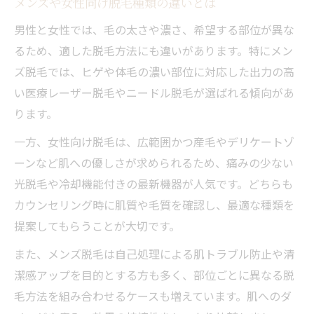
メンズや女性向け脱毛種類の違いとは
気になる脱毛のメリットとデメリット
男性と女性では、毛の太さや濃さ、希望する部位が異な
脱毛種類ごとのメリット・デメリット比較
るため、適した脱毛方法にも違いがあります。特にメン
医療脱毛や光脱毛の利点と弱点を解説
ズ脱毛では、ヒゲや体毛の濃い部位に対応した出力の高
脱毛方法種類で異なる肌トラブルの注意点
い医療レーザー脱毛やニードル脱毛が選ばれる傾向があ
メンズにもおすすめな脱毛種類の利点
ります。
脱毛種類別のコストパフォーマンスを検証
一方、女性向け脱毛は、広範囲かつ産毛やデリケートゾ
医療脱毛や家庭用脱毛器の特徴比較
ーンなど肌への優しさが求められるため、痛みの少ない
医療脱毛と家庭用脱毛器の種類と違い
光脱毛や冷却機能付きの最新機器が人気です。どちらも
脱毛方法種類ごとの効果や安全性を比較
カウンセリング時に肌質や毛質を確認し、最適な種類を
脱毛種類で変わる痛みやダウンタイム
提案してもらうことが大切です。
家庭用脱毛器の選び方とおすすめ種類
また、メンズ脱毛は自己処理による肌トラブル防止や清
医療脱毛種類ごとのメリット・デメリット
潔感アップを目的とする方も多く、部位ごとに異なる脱
毛方法を組み合わせるケースも増えています。肌へのダ