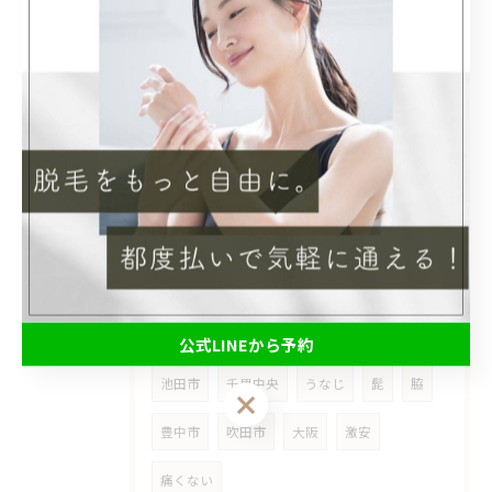
当サロンでは、脱毛とフォトフェイシャルのメニューをご提供して...
2025/07/01
【メンズ脱毛】男性でも都度払いで安心！
タグ
Tags
都度払い
メンズ
箕面市
脱毛
公式LINEから予約
池田市
千里中央
うなじ
髭
脇
公式LINEから予約
豊中市
吹田市
大阪
激安
痛くない