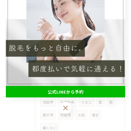
当サロンでは、脱毛とフォトフェイシャルのメニューをご提供して...
2025/07/01
【メンズ脱毛】男性でも都度払いで安心！
タグ
Tags
都度払い
メンズ
箕面市
脱毛
公式LINEから予約
池田市
千里中央
うなじ
髭
脇
公式LINEから予約
豊中市
吹田市
大阪
激安
痛くない